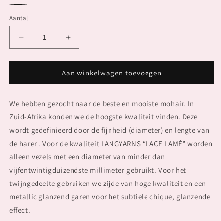
1081.0005
1081.0004
1081.0104
Aantal
Aantal
Aantal
verlagen
verhogen
voor
voor
LACE
LACE
Aan winkelwagen toevoegen
LAME
LAME
We hebben gezocht naar de beste en mooiste mohair. In
Zuid-Afrika konden we de hoogste kwaliteit vinden. Deze
wordt gedefinieerd door de fijnheid (diameter) en lengte van
de haren. Voor de kwaliteit LANGYARNS “LACE LAMÉ” worden
alleen vezels met een diameter van minder dan
vijfentwintigduizendste millimeter gebruikt. Voor het
twijngedeelte gebruiken we zijde van hoge kwaliteit en een
metallic glanzend garen voor het subtiele chique, glanzende
effect.