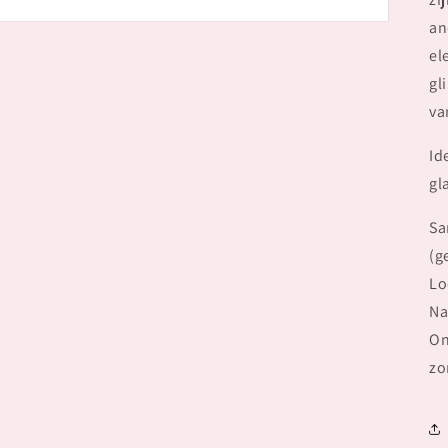
an
el
gl
va
Id
gl
Sa
(g
Lo
Na
On
zo