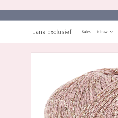
Meteen
naar de
content
Lana Exclusief
Sales
Nieuw
Ga direct naar
productinformatie