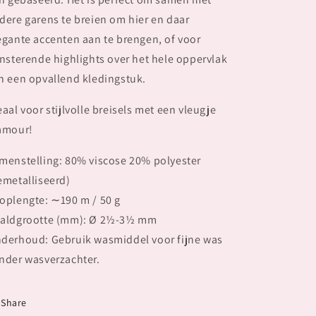
dere garens te breien om hier en daar
egante accenten aan te brengen, of voor
insterende highlights over het hele oppervlak
n een opvallend kledingstuk.
eaal voor stijlvolle breisels met een vleugje
amour!
menstelling: 80% viscose 20% polyester
emetalliseerd)
oplengte: ∼190 m / 50 g
aldgrootte (mm): Ø 2½-3½ mm
derhoud: Gebruik wasmiddel voor fijne was
nder wasverzachter.
Share