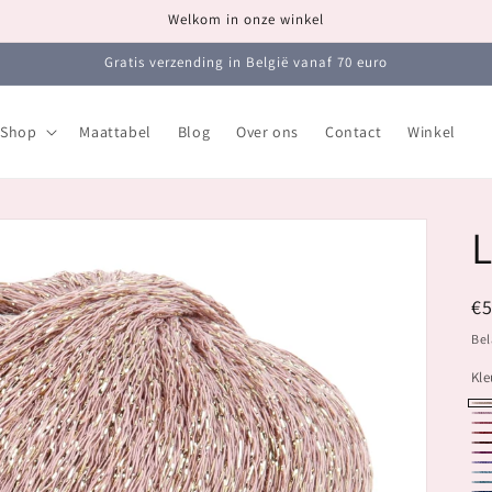
Welkom in onze winkel
Gratis verzending in België vanaf 70 euro
Shop
Maattabel
Blog
Over ons
Contact
Winkel
N
€
pr
Bel
Kle
56
56
56
56
56
56
56
56