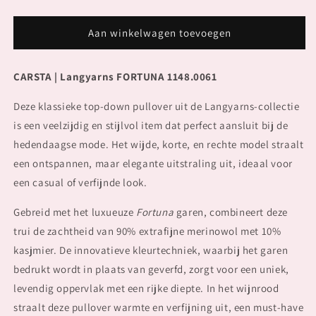
verlagen
verhogen
voor
voor
Pullover
Pullover
Aan winkelwagen toevoegen
Top
Top
Down
Down
CARSTA | Langyarns FORTUNA 1148.0061
CARSTA
CARSTA
Deze klassieke top-down pullover uit de Langyarns-collectie
is een veelzijdig en stijlvol item dat perfect aansluit bij de
hedendaagse mode. Het wijde, korte, en rechte model straalt
een ontspannen, maar elegante uitstraling uit, ideaal voor
een casual of verfijnde look.
Gebreid met het luxueuze
Fortuna
garen, combineert deze
trui de zachtheid van 90% extrafijne merinowol met 10%
kasjmier. De innovatieve kleurtechniek, waarbij het garen
bedrukt wordt in plaats van geverfd, zorgt voor een uniek,
levendig oppervlak met een rijke diepte. In het wijnrood
straalt deze pullover warmte en verfijning uit, een must-have