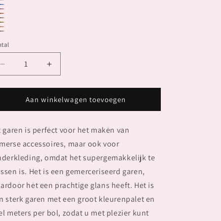
88.0013
88.0012
88.0011
88.0010
88.0006
88.0004
88.0003
88.0002
88.0001
tal
Aantal
Aantal
verlagen
verhogen
voor
voor
QUATTRO
QUATTRO
Aan winkelwagen toevoegen
DEGRADE
DEGRADE
t garen is perfect voor het maken van
merse accessoires, maar ook voor
nderkleding, omdat het supergemakkelijk te
ssen is. Het is een gemerceriseerd garen,
ardoor het een prachtige glans heeft. Het is
n sterk garen met een groot kleurenpalet en
el meters per bol, zodat u met plezier kunt