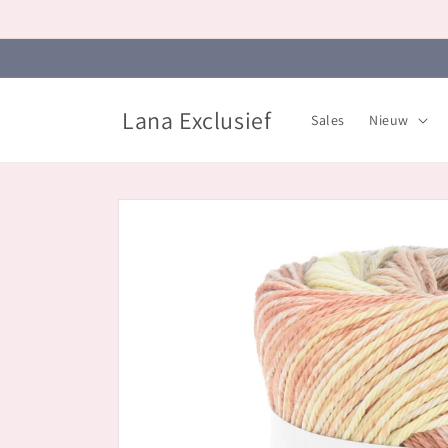
Meteen
naar de
content
Lana Exclusief
Sales
Nieuw
Ga direct naar
productinformatie