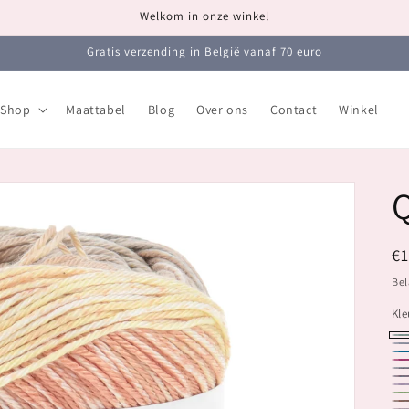
Welkom in onze winkel
Gratis verzending in België vanaf 70 euro
Shop
Maattabel
Blog
Over ons
Contact
Winkel
N
€1
pr
Bel
Kle
10
10
10
10
10
10
10
10