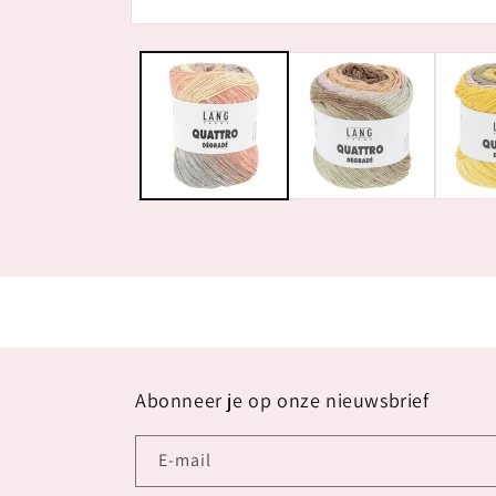
Media
1
openen
in
modaal
Abonneer je op onze nieuwsbrief
E‑mail