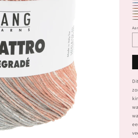
10
10
10
10
10
10
10
10
10
Aan
Di
zo
ki
wa
wa
ee
ve