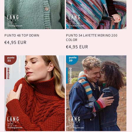
PUNTO 48 TOP DOWN
PUNTO 54 LAYETTE MERINO 200
COLOR
Prix
€4,95 EUR
Prix
€4,95 EUR
habituel
habituel