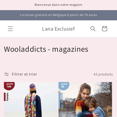
et
Bienvenue dans notre magasin
passer
au
contenu
Livraison gratuite en Belgique à partir de 70 euros
Lana Exclusief
Panier
C
Wooladdicts - magazines
o
l
Filtrer et trier
43 produits
l
e
c
t