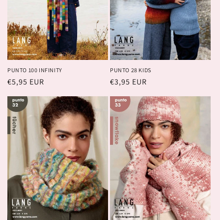
i
o
n
:
PUNTO 100 INFINITY
PUNTO 28 KIDS
Prix
€5,95 EUR
Prix
€3,95 EUR
habituel
habituel