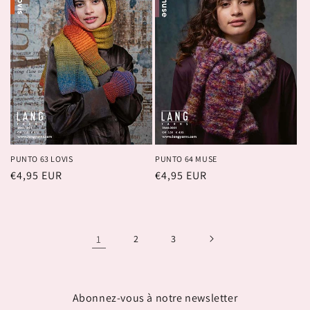
PUNTO 63 LOVIS
PUNTO 64 MUSE
Prix
€4,95 EUR
Prix
€4,95 EUR
habituel
habituel
1
2
3
Abonnez-vous à notre newsletter