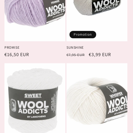
Promotion
PROMISE
SUNSHINE
Prix
€16,50 EUR
Prix
Prix
€3,99 EUR
€7,95 EUR
habituel
habituel
promotionnel