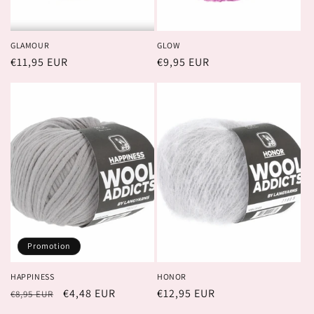
GLAMOUR
GLOW
Prix
€11,95 EUR
Prix
€9,95 EUR
habituel
habituel
Promotion
HAPPINESS
HONOR
Prix
Prix
€4,48 EUR
Prix
€12,95 EUR
€8,95 EUR
habituel
promotionnel
habituel