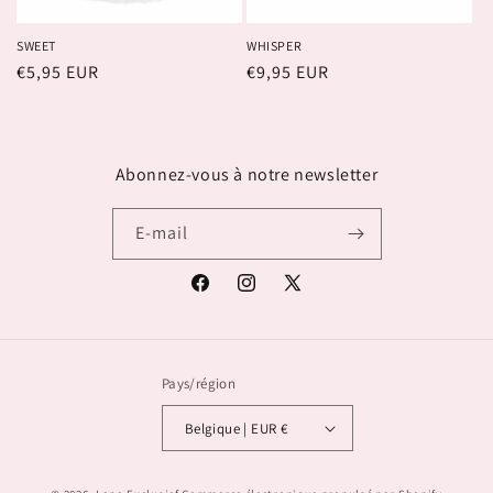
SWEET
WHISPER
Prix
€5,95 EUR
Prix
€9,95 EUR
habituel
habituel
Abonnez-vous à notre newsletter
E-mail
Facebook
Instagram
X
(Twitter)
Pays/région
Belgique | EUR €