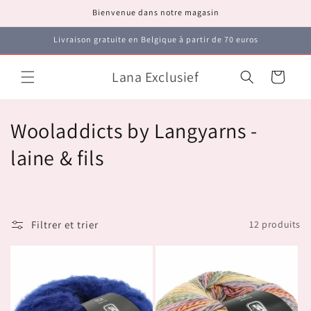
et
Bienvenue dans notre magasin
passer
au
contenu
Livraison gratuite en Belgique à partir de 70 euros
Lana Exclusief
Panier
C
Wooladdicts by Langyarns -
o
laine & fils
l
l
Filtrer et trier
12 produits
e
c
t