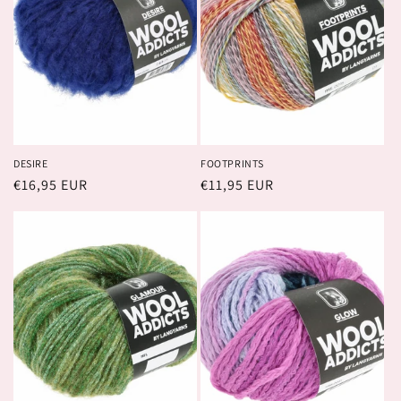
i
o
n
:
DESIRE
FOOTPRINTS
Prix
€16,95 EUR
Prix
€11,95 EUR
habituel
habituel