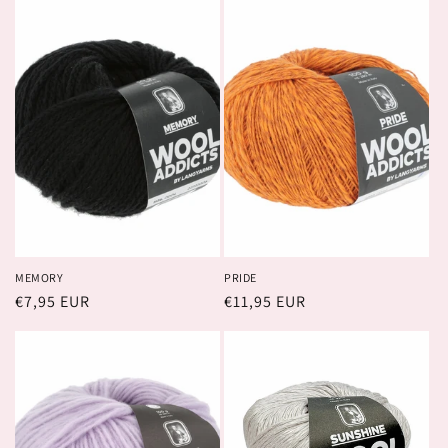
MEMORY
PRIDE
Prix
€7,95 EUR
Prix
€11,95 EUR
habituel
habituel