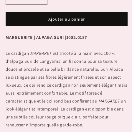
Réduire
Augmenter
la
la
quantité
quantité
de
de
Ajouter au panier
Cardigan
Cardigan
MARGARET
MARGARET
MARGUERITE | ALPAGA SURI |1082.0187
Le cardigan
MARGARET
est tricoté à la main avec 100 %
d'alpaga Suri de Langyarns, un fil connu pour sa texture
douce et brossée et sa belle brillance naturelle. Suri Alpaca
se distingue par ses fibres légèrement frisées et son aspect
luxueux, ce qui rend ce cardigan non seulement élégant mais
aussi extrêmement confortable. Le motif torsadé
caractéristique et le col rond bas confèrent au
MARGARET
un
look élégant et intemporel. Le cardigan est disponible dans
une subtile couleur rouge brique clair, parfaite pour
rehausser n'importe quelle garde-robe.