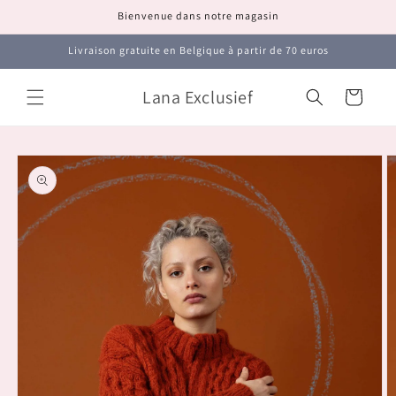
et
Bienvenue dans notre magasin
passer
au
contenu
Livraison gratuite en Belgique à partir de 70 euros
Lana Exclusief
Panier
Passer aux
informations
produits