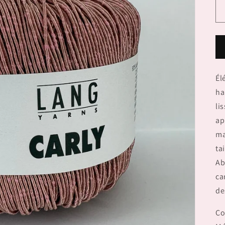
Él
ha
li
ap
ma
ta
Ab
ca
de
Co