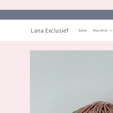
et
passer
au
contenu
Lana Exclusief
Sales
Nouvelle
Passer aux
informations
produits