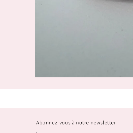
Ouvrir
le
média
1
dans
une
fenêtre
modale
Abonnez-vous à notre newsletter