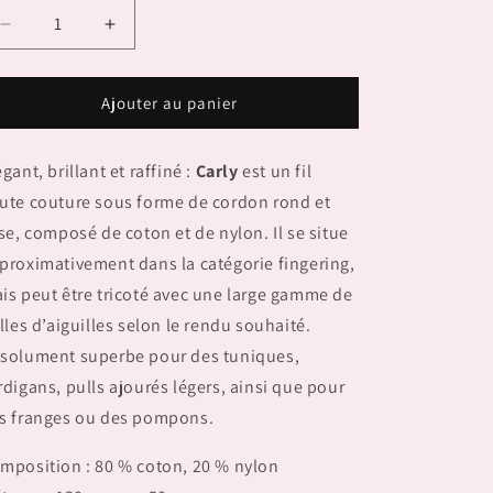
Réduire
Augmenter
la
la
quantité
quantité
de
de
Ajouter au panier
CARLY
CARLY
égant, brillant et raffiné :
Carly
est un fil
ute couture sous forme de cordon rond et
sse, composé de coton et de nylon. Il se situe
proximativement dans la catégorie fingering,
is peut être tricoté avec une large gamme de
illes d’aiguilles selon le rendu souhaité.
solument superbe pour des tuniques,
rdigans, pulls ajourés légers, ainsi que pour
s franges ou des pompons.
mposition : 80 % coton, 20 % nylon