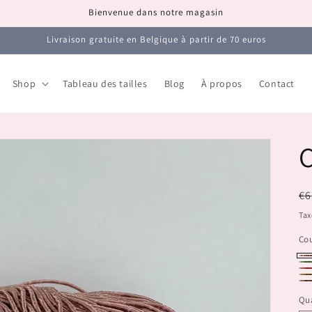
Bienvenue dans notre magasin
Livraison gratuite en Belgique à partir de 70 euros
Shop
Tableau des tailles
Blog
À propos
Contact
Pr
€6
ha
Tax
Cou
10
10
10
10
10
Qua