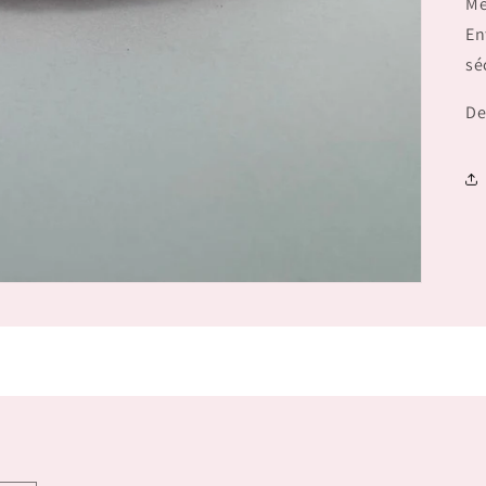
Mé
En
sé
De