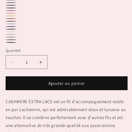
96.0046
96.0290
96.0210
96.0262
96.0266
96.0065
96.0030
96.0013
96.0015
96.0060
96.0233
96.0035
96.0025
96.0001
96.0203
96.0224
96.0205
96.0004
Quantité
Réduire
Augmenter
la
la
quantité
quantité
de
de
Ajouter au panier
CASHMERE
CASHMERE
EXTRA
EXTRA
CASHMERE EXTRA LACE est un fil d'accompagnement noble
LACE
LACE
en pur cachemire, qui est admirablement doux et luxueux au
toucher. Il se combine parfaitement avec d'autres fils et est
une alternative de très grande qualité aux associations