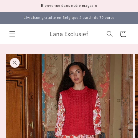
et
Bienvenue dans notre magasin
passer
au
contenu
Livraison gratuite en Belgique à partir de 70 euros
Lana Exclusief
Panier
Passer aux
informations
produits