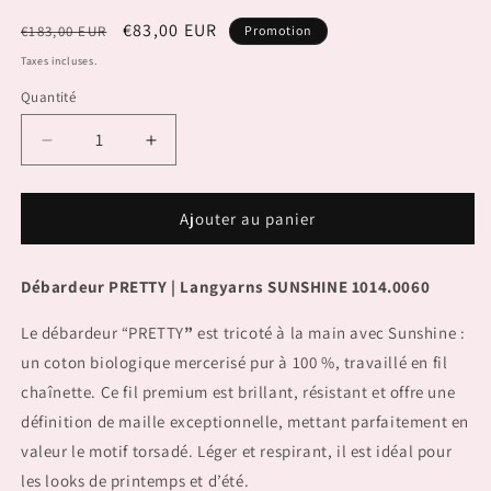
modale
m
Prix
Prix
€83,00 EUR
€183,00 EUR
Promotion
habituel
promotionnel
Taxes incluses.
Quantité
Réduire
Augmenter
la
la
quantité
quantité
de
de
Ajouter au panier
Debardeur
Debardeur
PRETTY
PRETTY
Débardeur PRETTY | Langyarns SUNSHINE 1014.0060
Le débardeur “PRETTY
”
est tricoté à la main avec Sunshine :
un coton biologique mercerisé pur à 100 %, travaillé en fil
chaînette. Ce fil premium est brillant, résistant et offre une
définition de maille exceptionnelle, mettant parfaitement en
valeur le motif torsadé. Léger et respirant, il est idéal pour
les looks de printemps et d’été.