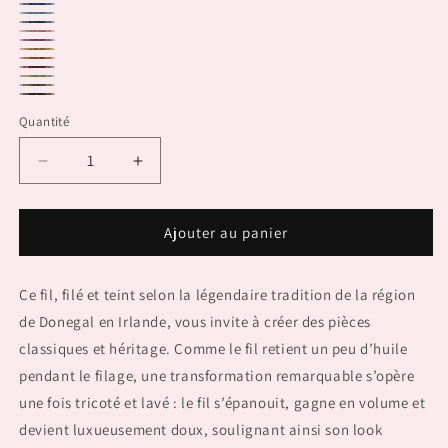
1143.0033
1143.0006
1143.0073
1143.0074
1143.0009
1143.0065
1143.0014
1143.0059
1143.0060
1143.0016
1143.0017
1143.0098
Quantité
Réduire
Augmenter
la
la
quantité
quantité
de
de
Ajouter au panier
DONEGAL
DONEGAL
TWEED
TWEED
Ce fil, filé et teint selon la légendaire tradition de la région
de Donegal en Irlande, vous invite à créer des pièces
classiques et héritage. Comme le fil retient un peu d’huile
pendant le filage, une transformation remarquable s’opère
une fois tricoté et lavé : le fil s’épanouit, gagne en volume et
devient luxueusement doux, soulignant ainsi son look