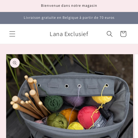
et
Bienvenue dans notre magasin
passer
au
contenu
Livraison gratuite en Belgique à partir de 70 euros
Lana Exclusief
Panier
Passer aux
informations
produits