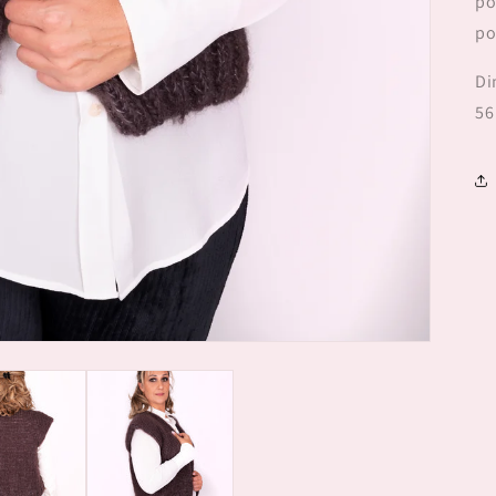
po
po
Di
56