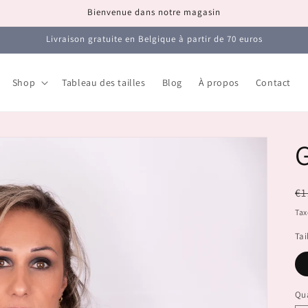
Bienvenue dans notre magasin
Livraison gratuite en Belgique à partir de 70 euros
Shop
Tableau des tailles
Blog
À propos
Contact
G
Pr
€1
ha
Tax
Tai
Qua