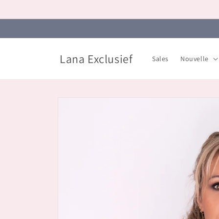
et
passer
au
contenu
Lana Exclusief
Sales
Nouvelle
Passer aux
informations
produits