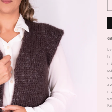
Gi
Le
la
mé
sc
un
av
mo
ex
Fa