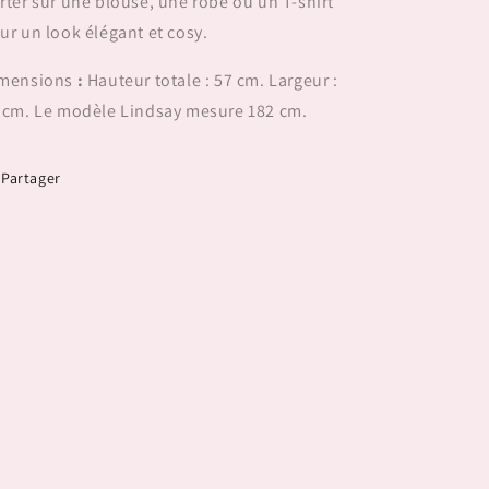
rter sur une blouse, une robe ou un T-shirt
ur un look élégant et cosy.
mensions
:
Hauteur totale : 57 cm. Largeur :
 cm. Le modèle Lindsay mesure 182 cm.
Partager