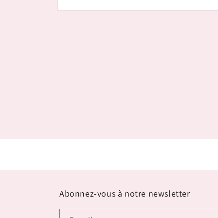
Ouvrir
le
média
1
dans
une
fenêtre
modale
Abonnez-vous à notre newsletter