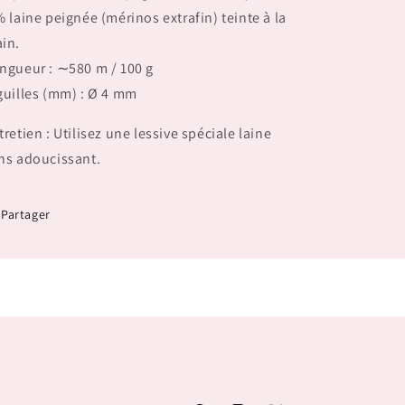
% laine peignée (mérinos extrafin) teinte à la
in.
ngueur : ∼580 m / 100 g
guilles (mm) : Ø 4 mm
tretien : Utilisez une lessive spéciale laine
ns adoucissant.
Partager