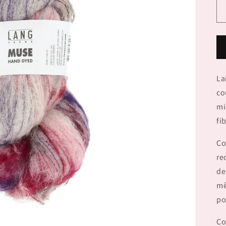
La
co
mi
fi
Co
re
de
mê
po
Co