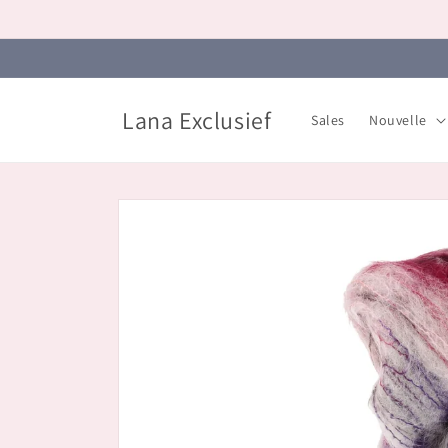
et
passer
au
contenu
Lana Exclusief
Sales
Nouvelle
Passer aux
informations
produits