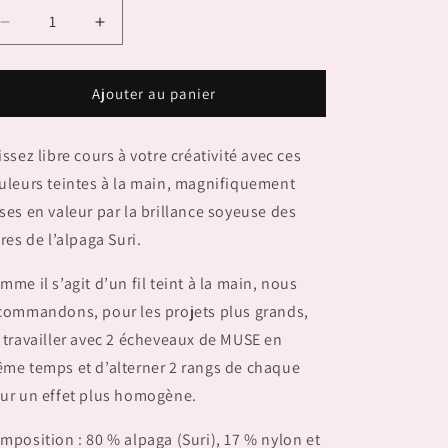
Réduire
Augmenter
la
la
quantité
quantité
de
de
Ajouter au panier
MUSE
MUSE
issez libre cours à votre créativité avec ces
uleurs teintes à la main, magnifiquement
ses en valeur par la brillance soyeuse des
bres de l’alpaga Suri.
mme il s’agit d’un fil teint à la main, nous
commandons, pour les projets plus grands,
 travailler avec 2 écheveaux de MUSE en
me temps et d’alterner 2 rangs de chaque
ur un effet plus homogène.
mposition : 80 % alpaga (Suri), 17 % nylon et