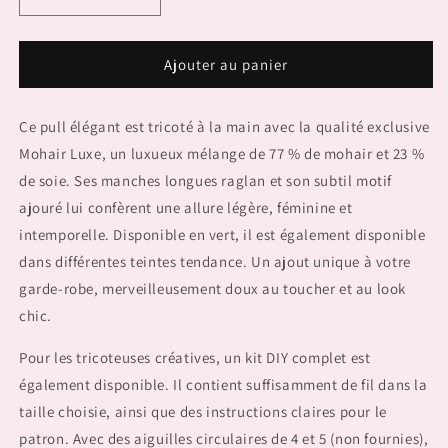
Réduire
Augmenter
la
la
quantité
quantité
de
de
Ajouter au panier
Sweater
Sweater
TEMPERANCE
TEMPERANCE
Ce pull élégant est tricoté à la main avec la qualité exclusive
Mohair Luxe, un luxueux mélange de 77 % de mohair et 23 %
de soie. Ses manches longues raglan et son subtil motif
ajouré lui confèrent une allure légère, féminine et
intemporelle. Disponible en vert, il est également disponible
dans différentes teintes tendance. Un ajout unique à votre
garde-robe, merveilleusement doux au toucher et au look
chic.
Pour les tricoteuses créatives, un kit DIY complet est
également disponible. Il contient suffisamment de fil dans la
taille choisie, ainsi que des instructions claires pour le
patron. Avec des aiguilles circulaires de 4 et 5 (non fournies),