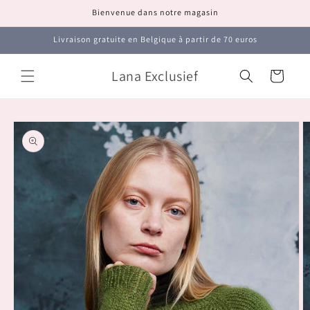
et
Bienvenue dans notre magasin
passer
au
contenu
Livraison gratuite en Belgique à partir de 70 euros
Lana Exclusief
Panier
Passer aux
informations
produits