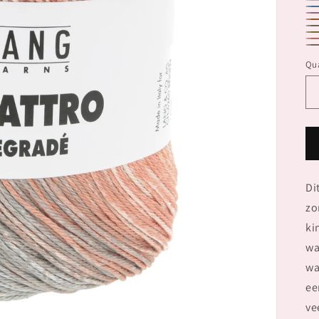
10
10
10
10
10
10
10
10
10
Qua
Di
zo
ki
wa
wa
ee
ve