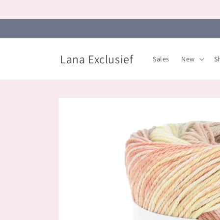
Skip to
content
Lana Exclusief
Sales
New
S
Skip to
product
information