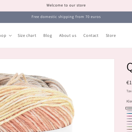
Welcome to our store
Free domestic shipping from 70 euros
hop
Size chart
Blog
About us
Contact
Store
R
€1
pr
Tax
Kle
10
10
10
10
10
10
10
10