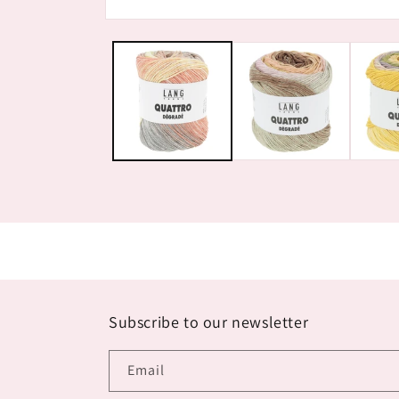
Open
media
1
in
modal
Subscribe to our newsletter
Email