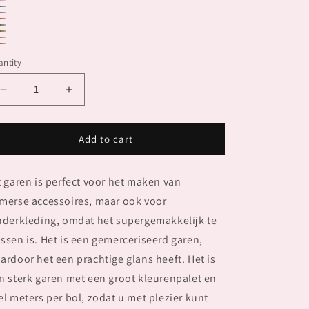
88.0013
88.0012
88.0011
88.0010
88.0006
88.0004
88.0003
88.0002
88.0001
ntity
Decrease
Increase
quantity
quantity
for
for
QUATTRO
QUATTRO
Add to cart
DEGRADE
DEGRADE
t garen is perfect voor het maken van
merse accessoires, maar ook voor
nderkleding, omdat het supergemakkelijk te
ssen is. Het is een gemerceriseerd garen,
ardoor het een prachtige glans heeft. Het is
n sterk garen met een groot kleurenpalet en
el meters per bol, zodat u met plezier kunt